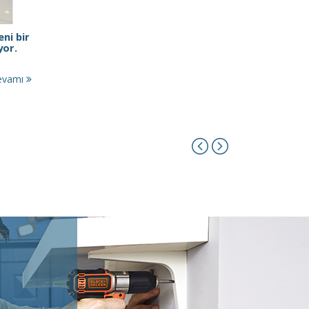
ni bir
yor.
evamı