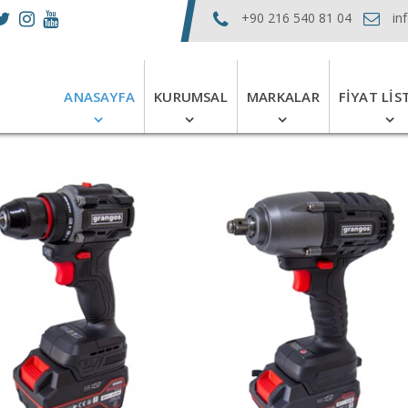
+90 216 540 81 04
in
ANASAYFA
KURUMSAL
MARKALAR
FIYAT LIS