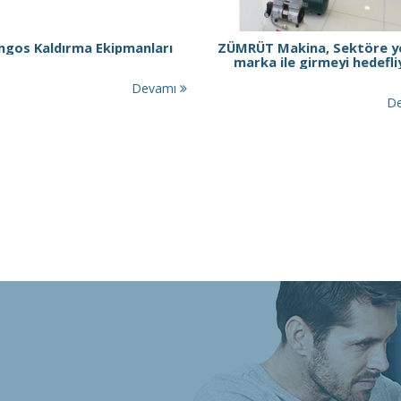
ngos Kaldırma Ekipmanları
ZÜMRÜT Makina, Sektöre ye
marka ile girmeyi hedefli
Devamı
D