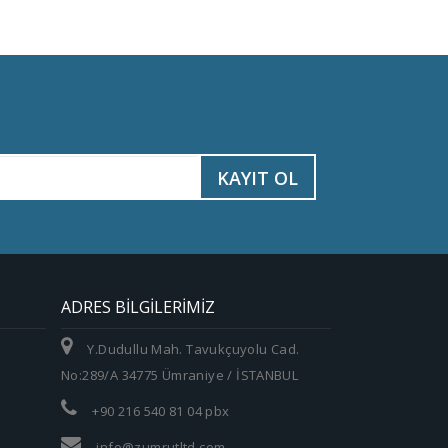
KAYIT OL
ADRES BILGILERIMIZ
Y.Dudullu Mah. Tavukçuyolu Cad.
No:289/A 34775 Ümraniye / İSTANBUL
+90 216 540 81 04 pbx
info@zumrutltd.com