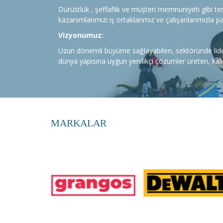
Dürüstlük , şeffaflık ve müşteri memnuniyeti gibi t
kazanımlarımızı iş ortaklarımız ve çalışanlarımızla p
Vizyonumuz:
Uzun dönemli büyüme sağlayabilen, sektöründe lide
dünya yapısına uygun yenilikçi çözümler üreten, kalıcı
MARKALAR