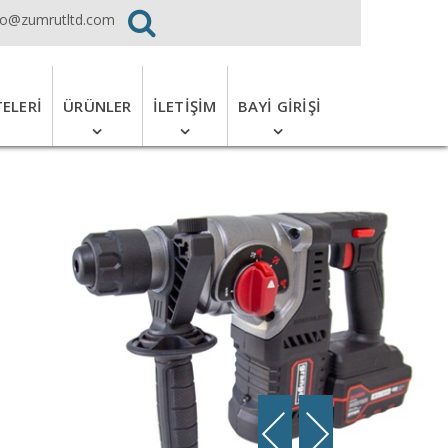
fo@zumrutltd.com
TELERI
ÜRÜNLER
İLETIŞIM
BAYI GIRIŞI