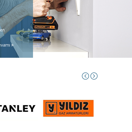
şen
evamı