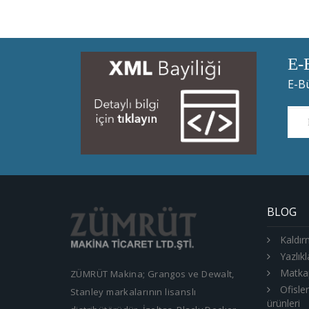
E-
E-Bü
BLOG
Kaldır
Yazlıkl
Matkap
ZÜMRÜT Makina; Grangos ve Dewalt,
Ofisle
Stanley markalarının lisanslı
ürünleri