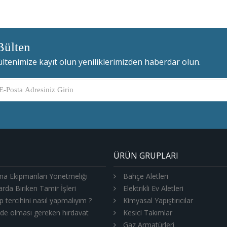
Bülten
ltenimize kayıt olun yeniliklerimizden haberdar olun.
ÜRÜN GRUPLARI
ma Ekipmanları Yönetmeliği
Bahçe Aletleri
arda Biriken Tamir İşleri
Elektrikli Ev Aletleri
 tercihini nasıl yapmalıyım ?
Kimyasal Yapıştırıcılar
rde olması gereken hırdavat
Kesici Takımlar
Gaz Armatürleri