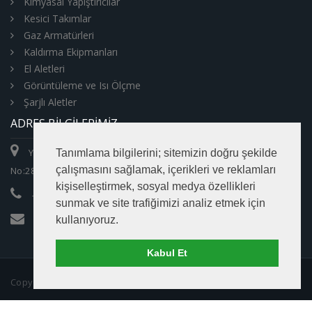
Kimyasal Yapıştırıcılar
Kesici Takımlar
Gaz Armatürleri
Kaldırma Ekipmanları
El Aletleri
Görüntüleme ve Isı Ölçme
Şarjlı Aletler
ADRES BILGILERIMIZ
Y.Dudullu Mah. Tavukçuyolu Cad.
Tanımlama bilgilerini; sitemizin doğru şekilde
çalışmasını sağlamak, içerikleri ve reklamları
No:289/A 34775 Ümraniye / İSTANBUL
kişiselleştirmek, sosyal medya özellikleri
+90 216 540 81 04 pbx
sunmak ve site trafiğimizi analiz etmek için
kullanıyoruz.
info@zumrutltd.com
Kabul Et
Copyright © 2016 Zümrüt Makina Ticaret Ltd. Şti.