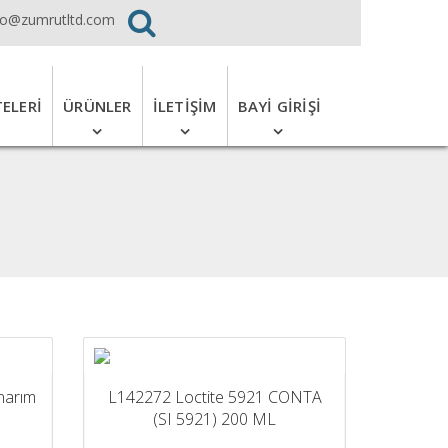
fo@zumrutltd.com
TELERI
ÜRÜNLER
İLETIŞIM
BAYI GIRIŞI
narım
L142272 Loctite 5921 CONTA
(SI 5921) 200 ML