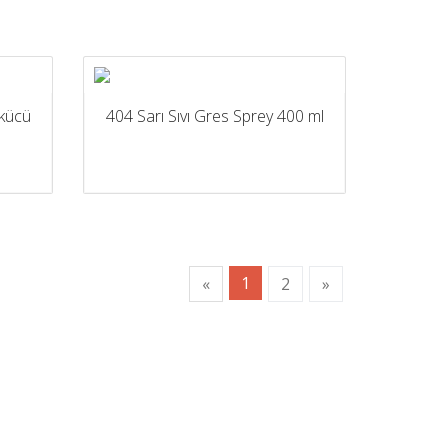
kücü
404 Sarı Sıvı Gres Sprey 400 ml
1
«
2
»