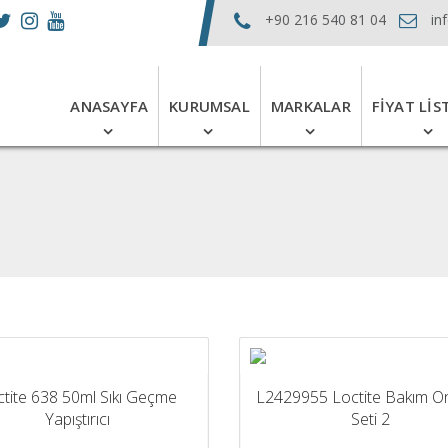
+90 216 540 81 04
in
ANASAYFA
KURUMSAL
MARKALAR
FIYAT LIS
ctite 638 50ml Sıkı Geçme
L2429955 Loctite Bakım O
Yapıştırıcı
Seti 2