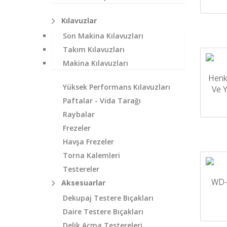
Kılavuzlar
Son Makina Kılavuzları
Takım Kılavuzları
Makina Kılavuzları
Henk
Yüksek Performans Kılavuzları
Ve Y
Paftalar - Vida Tarağı
Raybalar
Frezeler
Havşa Frezeler
Torna Kalemleri
Testereler
WD-
Aksesuarlar
Dekupaj Testere Bıçakları
Daire Testere Bıçakları
Delik Açma Testereleri