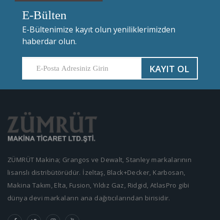
E-Bülten
E-Bültenimize kayıt olun yeniliklerimizden
haberdar olun.
KAYIT OL
ZÜMRÜT Makina; Grangos ve Dewalt, Stanley markalarının
lisanslı distribütörüdür. İzeltaş, Black+Decker, Karbosan,
Makina Takım, Elta, Fusion, Yıldız Gaz, Ridgid, AtlasPro gibi
dünya devi markaların ana dağıtıcılarından birisidir.