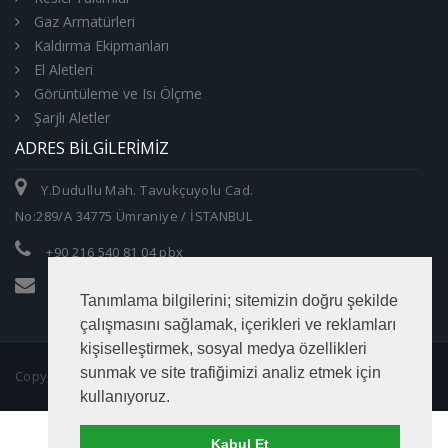
Gaz Armatürleri
Kaldırma Ekipmanları
El Aletleri
Görüntüleme ve Isı Ölçme
Şarjlı Aletler
ADRES BILGILERIMIZ
Y.Dudullu Mah. Tavukçuyolu Cad.
No:289/A 34775 Ümraniye / İSTANBUL
+90 216 540 81 04 pbx
info@zumrutltd.com
Tanımlama bilgilerini; sitemizin doğru şekilde
çalışmasını sağlamak, içerikleri ve reklamları
kişiselleştirmek, sosyal medya özellikleri
sunmak ve site trafiğimizi analiz etmek için
Copyright © 2016 Zümrüt Makina Ticaret Ltd. Şti.
kullanıyoruz.
Kabul Et